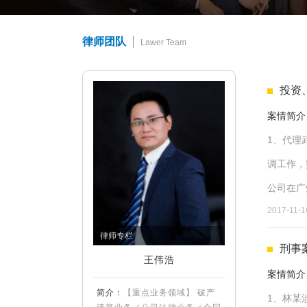
律师团队
Lawer Team
投资
案情简介
1、代理
调工作，
公司在广
2017-11-1
重大的某房
律师专栏
刑事
王伟浩
案情简介
简介：
【重点业务领域】 破产
1、林某