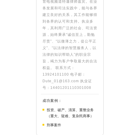
育电视频道特邀律师嘉宾。在业
务发展和司法实践中，能与各界
建立良好的关系，其工作能够得
到各界的认可和支持。执业多
年，其利用广泛的社会、司法资
源，始终秉承“诚信至上，勤勉
尽责”、“以微薄之力，促公平正
义”、“以法律的智慧服务人，以
法律的知识帮助人”的职业宗
旨，竭力为客户争取最大的合法
权益。 联系方式：
13924101100 电子邮：
Dute_01@163.com 执业证
号：14401201110301008
成功案例：
投资、破产、清算、重整业务
（重大、疑难、复杂民商事）
刑事案件